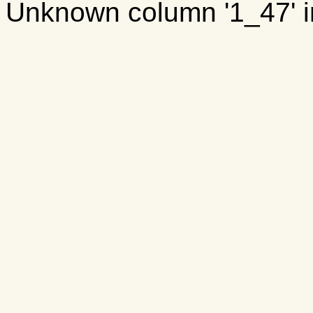
Unknown column '1_47' in