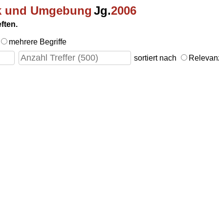
ck und Umgebung
Jg.
2006
ften.
mehrere Begriffe
sortiert nach
Releva