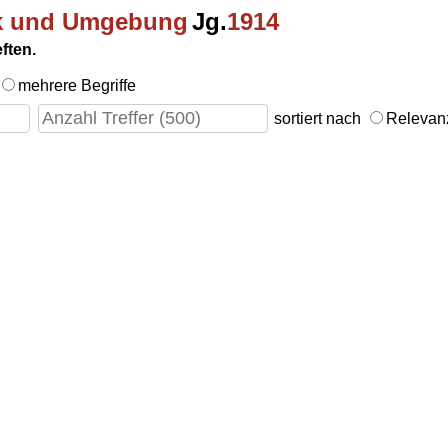
ck und Umgebung
Jg.
1914
ften.
mehrere Begriffe
sortiert nach
Releva